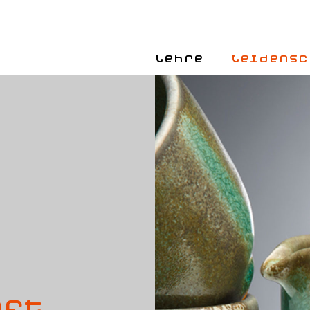
Lehre
Leidensc
aft